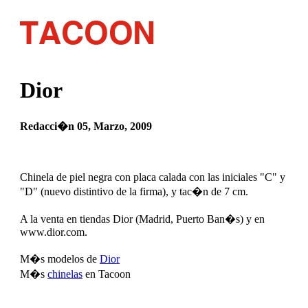
Dior
Redacci�n 05, Marzo, 2009
Chinela de piel negra con placa calada con las iniciales "C" y
"D" (nuevo distintivo de la firma), y tac�n de 7 cm.
A la venta en tiendas Dior (Madrid, Puerto Ban�s) y en
www.dior.com.
M�s modelos de
Dior
M�s
chinelas
en Tacoon