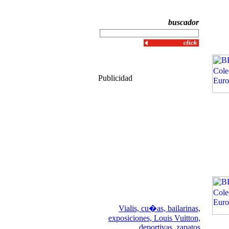
buscador
Publicidad
Vialis,
cu�as,
bailarinas,
exposiciones,
Louis Vuitton,
deportivas,
zapatos