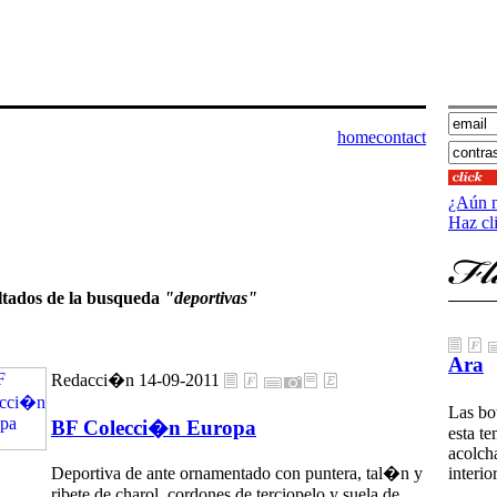
home
contact
¿Aún n
Haz cl
ltados de la busqueda
"deportivas"
Ara
Redacci�n 14-09-2011
Las bot
BF Colecci�n Europa
esta t
acolcha
Deportiva de ante ornamentado con puntera, tal�n y
interio
ribete de charol, cordones de terciopelo y suela de