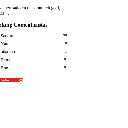
y interesado en unas munich goal,
as ...
king Comentaristas
Sandra
25
Narai
15
pijamita
14
Berta
5
Bony
5