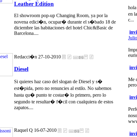
Leather Edition
hola
en l
El showroom pop-up Changing Room, ya por la
c...
novena edici�n, ocupar� durante el s�bado 18 de
diciembre las habitaciones del hotel Chic&Basic de
inv
Barcelona....
Juli
Impr
euris
Redacci�n 27-10-2010
inv
Diesel
Me q
Si quieres haz caso del slogan de Diesel y s�
pero 
est�pida, pero no renuncies al estilo. No sabemos
hasta qu� punto te costar� lo primero, pero lo
inv
segundo te resultar� f�cil con cualquiera de estos
zapatos....
Perf
noso
www.
Raquel Q 16-07-2010
inv