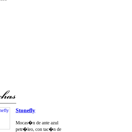
Stonefly
Mocas�n de ante azul
petr�leo, con tac�n de