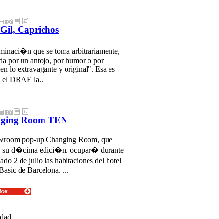
Gil, Caprichos
minaci�n que se toma arbitrariamente,
ada por un antojo, por humor o por
 en lo extravagante y original". Esa es
el DRAE la...
ging Room TEN
owroom pop-up Changing Room, que
a su d�cima edici�n, ocupar� durante
do 2 de julio las habitaciones del hotel
asic de Barcelona. ...
idad