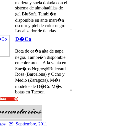
madera y suela dotada con el
sistema de almohadillas de
gel BluSoft. Tambi�n
disponible en ante marr�n
oscuro y piel de color negro.
Localizador de tiendas.
D�Co
Bota de ca�a alta de napa
negra. Tambi�n disponible
en color arena. A la venta en
Sue�os Negros@Bulevard
Rosa (Barcelona) y Ocho y
Medio (Zaragoza). M�s
modelos de D�Co M�s
botas en Tacoon
gos
29, Septiembre, 2011