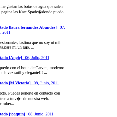
 me gustan las botas de agua que salen
a pagina las Kate Spade�donde puedo
itado [laura fernandez Abundez]
07,
o, 2011
esionantes, lastima que no soy ni mil
ta,para mi un lujo. ...
itado [Angie]
06, Julio, 2011
uedo con el botin de Carven, moderno
a la vez sutil y elegante!!! ...
itado [M Victoria]
08, Junio, 2011
ecto. Puedes ponerte en contacto con
tros a trav�s de nuestra web.
rober...
itado [joaquin]
08, Junio, 2011