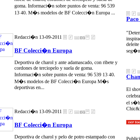
goma. Informaci�n sobre puntos de venta: 96 539
13 40. M�s modelos de BF Colecci�n Europa ...
Paco 
"Deter
Redacci�n 13-09-2011
inspir
deleite
BF Colecci�n Europa
seg�n 
Deportiva de charol y ante adamascado, con ribete y
cordones de terciopelo y suela de goma.
Informaci�n sobre puntos de venta: 96 539 13 40.
Chan
M�s modelos de BF Colecci�n Europa M�s
deportivas
en...
El sh
celebr
el s�ba
Chic&B
Redacci�n 13-09-2011
BF Colecci�n Europa
Deportiva de charol y pelo de potro estampado con
Public