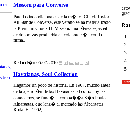
Missoni para Converse
esto
graci
Para las incondicionales de la m�tica Chuck Taylor
All Star de Converse, este verano se ha materializado
Ran
la Premium Chuck Hi Missoni, una l�nea especial
de
deportivas
producida en colaboraci�n con la
1
firma...
2
3
4
Redacci�n 05-07-2010
5
Havaianas, Soul Collection
Hagamos un poco de historia. En 1907, mucho antes
de la aparici�n de las Havaianas tal como hoy las
conocemos, se fund� la compa��a S�o Paulo
Alpargatas, que lanz� al mercado las Alpargatas
Roda. En 1962,...