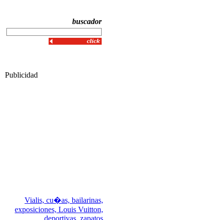
buscador
Publicidad
Vialis,
cu�as,
bailarinas,
exposiciones,
Louis Vuitton,
deportivas,
zapatos