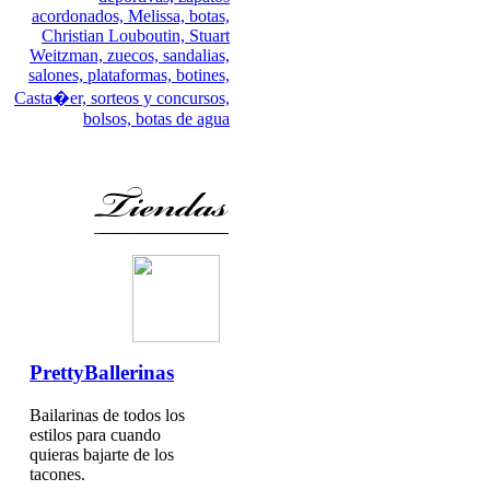
acordonados,
Melissa,
botas,
Christian Louboutin,
Stuart
Weitzman,
zuecos,
sandalias,
salones,
plataformas,
botines,
Casta�er,
sorteos y concursos,
bolsos,
botas de agua
PrettyBallerinas
Bailarinas de todos los
estilos para cuando
quieras bajarte de los
tacones.