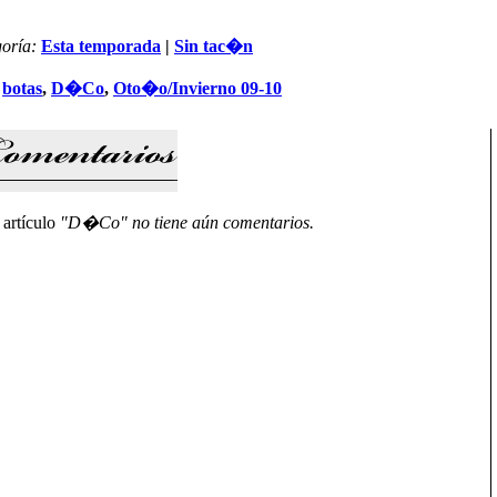
oría:
Esta temporada
|
Sin tac�n
:
botas
,
D�Co
,
Oto�o/Invierno 09-10
 artículo
"D�Co" no tiene aún comentarios.