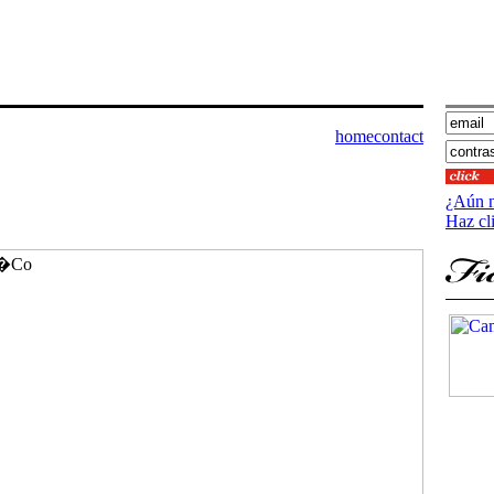
home
contact
¿Aún n
Haz cl