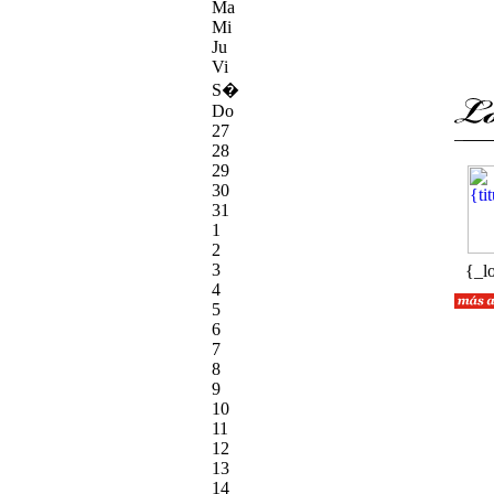
Ma
Mi
Ju
Vi
S�
Do
27
28
29
30
31
1
2
3
{_l
4
5
6
7
8
9
10
11
12
13
14