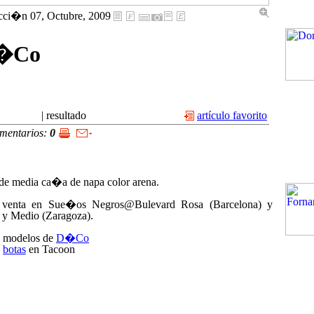
ci�n 07, Octubre, 2009
�Co
|
resultado
artículo favorito
mentarios:
0
de media ca�a de napa color arena.
 venta en Sue�os Negros@Bulevard Rosa (Barcelona) y
y Medio (Zaragoza).
modelos de
D�Co
s
botas
en Tacoon