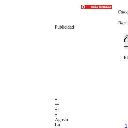
Categ
Tags
Publicidad
El
«
««
»»
»
Agosto
Lu
1