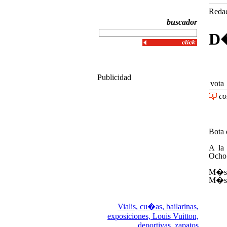
Redac
buscador
D
Publicidad
vota
co
Bota 
A la
Ocho 
M�s 
M�
Vialis,
cu�as,
bailarinas,
exposiciones,
Louis Vuitton,
deportivas,
zapatos