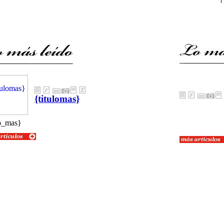
{titulomas}
{textolomas}
o_mas}