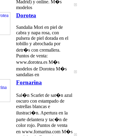
Madrid) y online. M�s
modelos
Dorotea
Sandalia Mori en piel de
cabra y napa rosa, con
pulsera de piel dorada en el
tobillo y abrochada por
detr�s con cremallera.
Puntos de venta:
www.dorotea.es M�s
modelos de Dorotea M�s
sandalias en
Fornarina
Sal�n Scarlet de sat�n azul
oscuro con estampado de
estrellas blancas e
ilustraci�n. Apertura en la
parte delantera y tac�n de
color rojo. Puntos de venta
en www.fornarina.com M�s