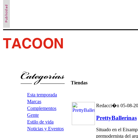
Tiendas
Esta temporada
Marcas
Redacci�n 05-08-2
Complementos
Gente
PrettyBallerinas
Estilo de vida
Noticias y Eventos
Situado en el Eixampl
premodernista del ar