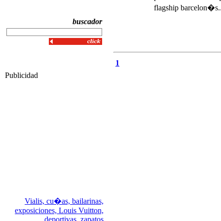
flagship barcelon�s..
buscador
1
Publicidad
Vialis,
cu�as,
bailarinas,
exposiciones,
Louis Vuitton,
deportivas,
zapatos