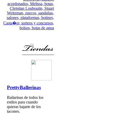
acordonados,
Melissa,
botas,
Christian Louboutin,
Stuart
Weitzman,
zuecos,
sandalias,
salones,
plataformas,
botines,
Casta�er,
sorteos y concursos,
bolsos,
botas de agua
PrettyBallerinas
Bailarinas de todos los
estilos para cuando
quieras bajarte de los
tacones.