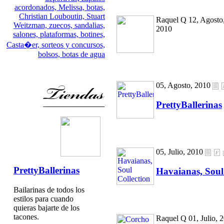
acordonados,
Melissa,
botas,
Christian Louboutin,
Stuart
Raquel Q 12, Agosto
Weitzman,
zuecos,
sandalias,
2010
salones,
plataformas,
botines,
Casta�er,
sorteos y concursos,
bolsos,
botas de agua
05, Agosto, 2010
PrettyBallerinas
05, Julio, 2010
PrettyBallerinas
Havaianas, Soul
Bailarinas de todos los
estilos para cuando
quieras bajarte de los
tacones.
Raquel Q 01, Julio, 