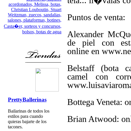
tela... ll�valas c
acordonados,
Melissa,
botas,
Christian Louboutin,
Stuart
Weitzman,
zuecos,
sandalias,
Puntos de venta:
salones,
plataformas,
botines,
Casta�er,
sorteos y concursos,
bolsos,
botas de agua
Alexander McQue
de piel con es
online en www.ne
Belstaff (bota 
camel con corr
www.luisaviaroma
PrettyBallerinas
Bottega Veneta: o
Bailarinas de todos los
estilos para cuando
Brian Atwood: on
quieras bajarte de los
tacones.