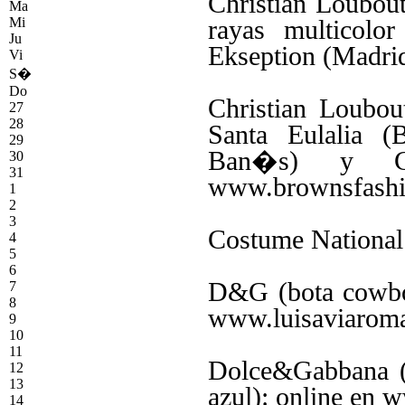
Christian Loubout
Ma
Mi
rayas multicolo
Ju
Ekseption (Madri
Vi
S�
Do
Christian Loubou
27
28
Santa Eulalia (
29
Ban�s) y Ch
30
31
www.brownsfash
1
2
3
Costume National
4
5
6
D&G (bota cowboy
7
8
www.luisaviarom
9
10
11
Dolce&Gabbana (b
12
13
azul): online en
14