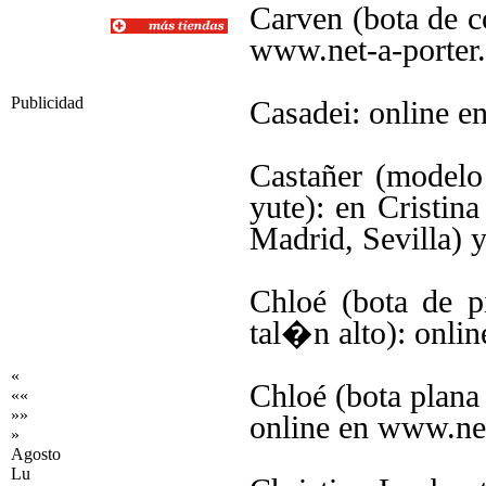
Carven (bota de c
www.net-a-porter
Publicidad
Casadei: online 
Castañer (model
yute): en Cristin
Madrid, Sevilla) 
Chloé (bota de p
tal�n alto): onli
«
Chloé (bota plana 
««
»»
online en www.ne
»
Agosto
Lu