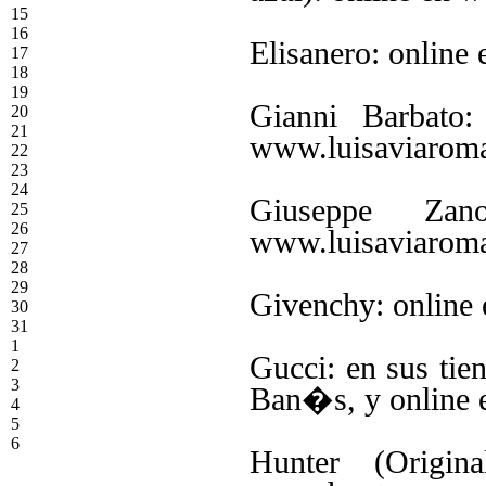
15
16
Elisanero: onlin
17
18
19
Gianni Barbato:
20
21
www.luisaviarom
22
23
24
Giuseppe Zan
25
26
www.luisaviarom
27
28
29
Givenchy: online
30
31
1
Gucci: en sus tie
2
3
Ban�s, y online
4
5
6
Hunter (Origin