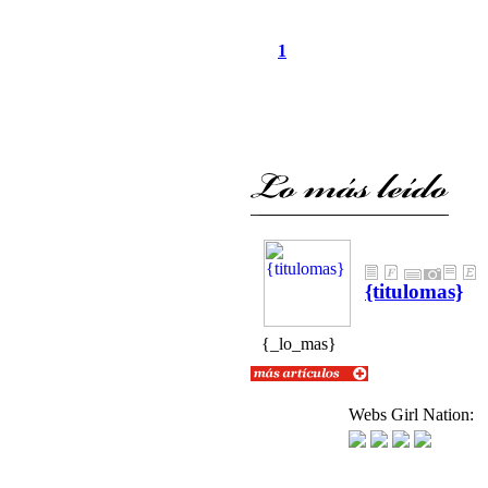
1
{titulomas}
{textolomas}
{_lo_mas}
Webs Girl Nation: