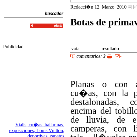
Redacci�n 12, Marzo, 2010
buscador
Botas de prima
Publicidad
vota
|
resultado
comentarios:
3
Planas o con a
cu�as, con la p
destalonadas, 
encima del tobil
de lluvia, de 
Vialis,
cu�as,
bailarinas,
camperas, con 
exposiciones,
Louis Vuitton,
deportivas,
zapatos