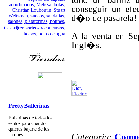
acordonados,
Melissa,
botas,
conseguir un ef
Christian Louboutin,
Stuart
d�o de pasarela!
Weitzman,
zuecos,
sandalias,
salones,
plataformas,
botines,
Casta�er,
sorteos y concursos,
A la venta en Se
bolsos,
botas de agua
Ingl�s.
PrettyBallerinas
Bailarinas de todos los
estilos para cuando
quieras bajarte de los
tacones.
Categoría:
Comp