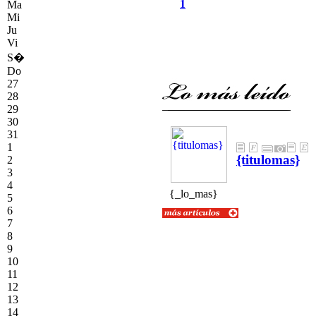
1
Ma
Mi
Ju
Vi
S�
Do
27
28
29
30
31
1
{titulomas}
2
3
4
{textolomas}
{_lo_mas}
5
6
7
8
9
10
11
12
13
14