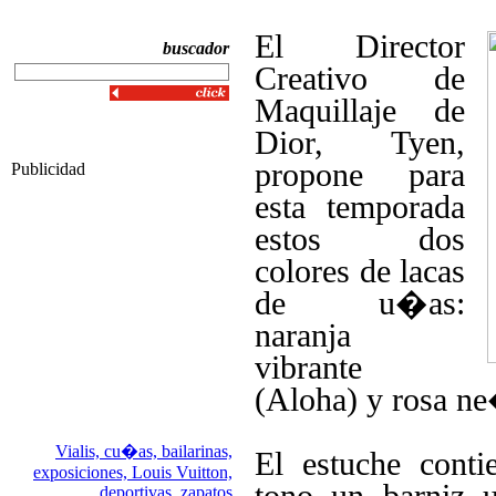
El Director
buscador
Creativo de
Maquillaje de
Dior, Tyen,
propone para
Publicidad
esta temporada
estos dos
colores de lacas
de u�as:
naranja
vibrante
(Aloha) y rosa ne
Vialis,
cu�as,
bailarinas,
El estuche cont
exposiciones,
Louis Vuitton,
tono un barniz ul
deportivas,
zapatos