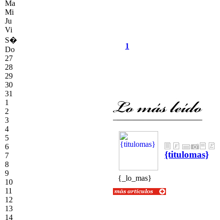
Ma
Mi
Ju
Vi
S�
1
Do
27
28
29
30
31
1
2
3
4
5
6
{titulomas}
7
8
9
{textolomas}
{_lo_mas}
10
11
12
13
14