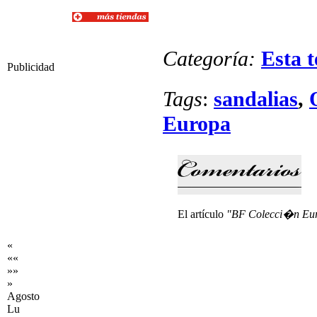
Categoría:
Esta 
Publicidad
Tags
:
sandalias
,
Europa
El artículo
"BF Colecci�n Euro
«
««
»»
»
Agosto
Lu