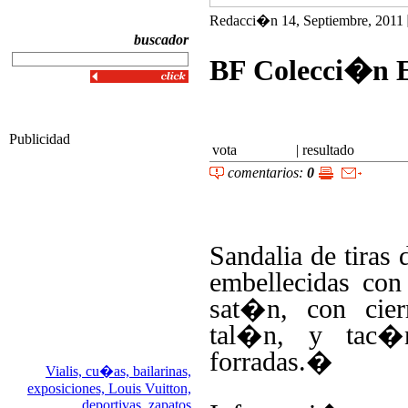
Redacci�n 14, Septiembre, 2011
buscador
BF Colecci�n 
Publicidad
vota
|
resultado
comentarios:
0
Sandalia de tiras 
embellecidas con
sat�n, con cier
tal�n, y tac�
forradas.�
Vialis,
cu�as,
bailarinas,
exposiciones,
Louis Vuitton,
deportivas,
zapatos