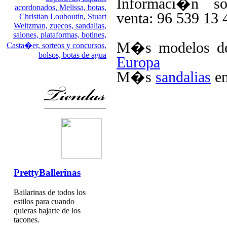
Informaci�n s
acordonados,
Melissa,
botas,
venta: 96 539 13 
Christian Louboutin,
Stuart
Weitzman,
zuecos,
sandalias,
salones,
plataformas,
botines,
M�s modelos 
Casta�er,
sorteos y concursos,
bolsos,
botas de agua
Europa
M�s
sandalias
en
PrettyBallerinas
Bailarinas de todos los
estilos para cuando
quieras bajarte de los
tacones.