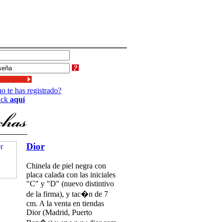
o te has registrado?
ick
aquí
Dior
Chinela de piel negra con
placa calada con las iniciales
"C" y "D" (nuevo distintivo
de la firma), y tac�n de 7
cm. A la venta en tiendas
Dior (Madrid, Puerto