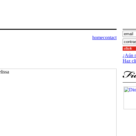
home
contact
¿Aún n
Haz cl