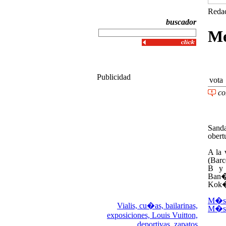
Redac
buscador
Me
Publicidad
vota
co
Sanda
obert
A la 
(Barc
B y 
Ban�
Kok�
M�s 
Vialis,
cu�as,
bailarinas,
M�s 
exposiciones,
Louis Vuitton,
deportivas,
zapatos