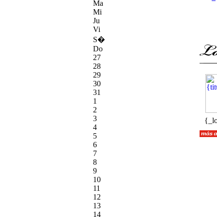
Ma
Mi
Ju
Vi
S�
Do
27
28
29
30
31
1
2
3
{_l
4
5
6
7
8
9
10
11
12
13
14