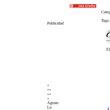
Categ
Tags
Publicidad
El
«
««
»»
»
Agosto
Lu
1