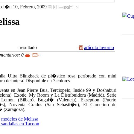
ci�n 10, Febrero, 2009
lissa
|
resultado
artículo favorito
mentarios:
0
lia Ultra Slingback de pl�stico rosa perforado con mini
ura delantera. Disponible en 7 colores.
venta en Jean Pierre Bua, Terciopelo, Inside 99 y Doshaburi
elona), Exotic, My Room y La Distribuidora (Madrid), Serie
Lemon (Bilbao), Bugal� (Valencia), Ekseption (Puerto
s), Noventa Grados (San Sebasti�n), El Camerino de
 (Zaragoza).
modelos de Melissa
sandalias en Tacoon