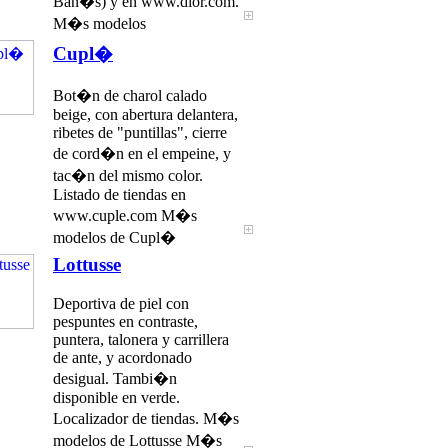
Ban�s) y en www.dior.com.
M�s modelos
Cupl�
Bot�n de charol calado
beige, con abertura delantera,
ribetes de "puntillas", cierre
de cord�n en el empeine, y
tac�n del mismo color.
Listado de tiendas en
www.cuple.com M�s
modelos de Cupl�
Lottusse
Deportiva de piel con
pespuntes en contraste,
puntera, talonera y carrillera
de ante, y acordonado
desigual. Tambi�n
disponible en verde.
Localizador de tiendas. M�s
modelos de Lottusse M�s