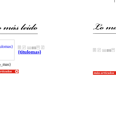
{titulomas}
{textolomas}
o_mas}