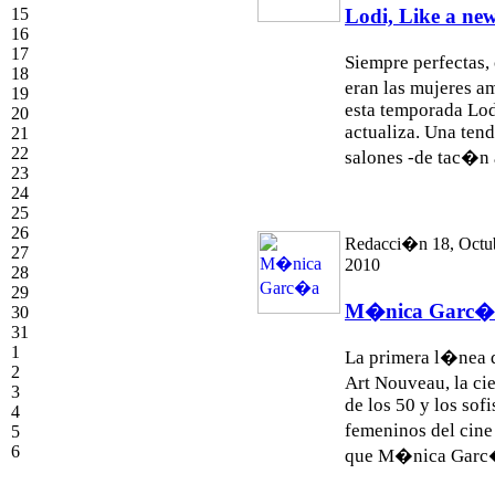
Lodi, Like a new
15
16
17
Siempre perfectas,
18
eran las mujeres a
19
esta temporada Lodi 
20
actualiza. Una tend
21
22
salones -de tac�n a
23
24
25
26
Redacci�n 18, Octu
27
2010
28
29
M�nica Garc�
30
31
1
La primera l�nea de
2
Art Nouveau, la ci
3
de los 50 y los sof
4
femeninos del cine
5
6
que M�nica Garc�a