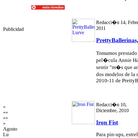
Redacci�n 14, Febre
2011
Publicidad
PrettyBallerinas
Tomamos prestado 
pel�cula Annie Hal
sentir "m�s que am
dos modelos de la
2010-11 de PrettyBa
Redacci�n 10,
«
Diciembre, 2010
««
»»
Iron Fist
»
Agosto
Para pin-ups, estre
Lu