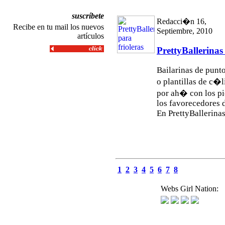
suscríbete
Redacci�n 16,
Recibe en tu mail los nuevos
Septiembre, 2010
artículos
PrettyBallerinas 
Bailarinas de punto
o plantillas de c�
por ah� con los pi
los favorecedores d
En PrettyBallerinas.
1
2
3
4
5
6
7
8
Webs Girl Nation: