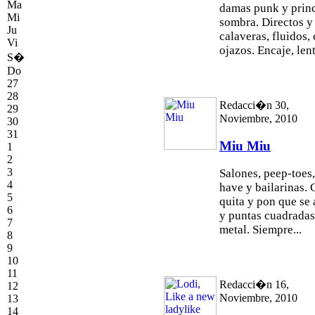
Ma
damas punk y prin
Mi
sombra. Directos y
Ju
calaveras, fluidos, 
Vi
ojazos. Encaje, lent
S�
Do
27
28
Redacci�n 30,
29
Noviembre, 2010
30
31
Miu Miu
1
2
3
Salones, peep-toes
4
have y bailarinas. 
5
quita y pon que se 
6
y puntas cuadradas,
7
metal. Siempre...
8
9
10
11
Redacci�n 16,
12
Noviembre, 2010
13
14