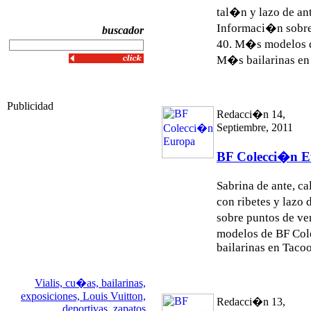
tal�n y lazo de an
Informaci�n sobre
buscador
40. M�s modelos 
M�s bailarinas en 
Publicidad
Redacci�n 14,
Septiembre, 2011
BF Colecci�n 
Sabrina de ante, c
con ribetes y lazo
sobre puntos de v
modelos de BF Co
bailarinas en Tacoo
Vialis,
cu�as,
bailarinas,
exposiciones,
Louis Vuitton,
Redacci�n 13,
deportivas,
zapatos