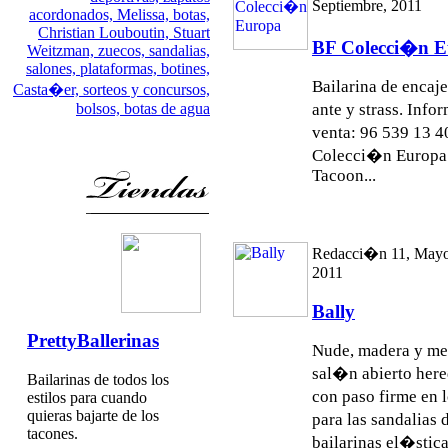
Septiembre, 2011
acordonados,
Melissa,
botas,
Christian Louboutin,
Stuart
BF Colecci�n 
Weitzman,
zuecos,
sandalias,
salones,
plataformas,
botines,
Bailarina de encaje
Casta�er,
sorteos y concursos,
bolsos,
botas de agua
ante y strass. Inf
venta: 96 539 13 
Colecci�n Europa
Tacoon...
Redacci�n 11, Mayo
2011
Bally
PrettyBallerinas
Nude, madera y me
sal�n abierto here
Bailarinas de todos los
con paso firme en
estilos para cuando
quieras bajarte de los
para las sandalias 
tacones.
bailarinas el�sticas