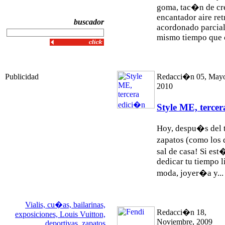
goma, tac�n de cr
encantador aire ret
buscador
acordonado parcial
mismo tiempo que c
Publicidad
Redacci�n 05, May
2010
Style ME, terce
Hoy, despu�s del t
zapatos (como los 
sal de casa! Si est
dedicar tu tiempo l
moda, joyer�a y...
Vialis,
cu�as,
bailarinas,
Redacci�n 18,
exposiciones,
Louis Vuitton,
Noviembre, 2009
deportivas,
zapatos