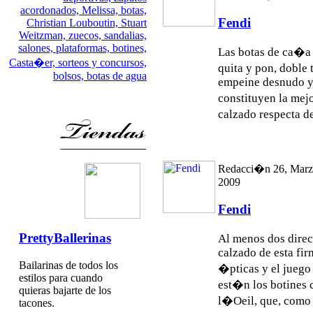
acordonados,
Melissa,
botas,
Fendi
Christian Louboutin,
Stuart
Weitzman,
zuecos,
sandalias,
salones,
plataformas,
botines,
Las botas de ca�a 
Casta�er,
sorteos y concursos,
quita y pon, doble
bolsos,
botas de agua
empeine desnudo y
constituyen la mej
calzado respecta d
Redacci�n 26, Marz
2009
Fendi
PrettyBallerinas
Al menos dos direc
calzado de esta firm
Bailarinas de todos los
�pticas y el juego 
estilos para cuando
est�n los botines 
quieras bajarte de los
l�Oeil, que, como 
tacones.