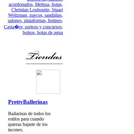
acordonados,
Melissa,
botas,
Christian Louboutin,
Stuart
Weitzman,
zuecos,
sandalias,
salones,
plataformas,
botines,
Casta�er,
sorteos y concursos,
bolsos,
botas de agua
PrettyBallerinas
Bailarinas de todos los
estilos para cuando
quieras bajarte de los
tacones.