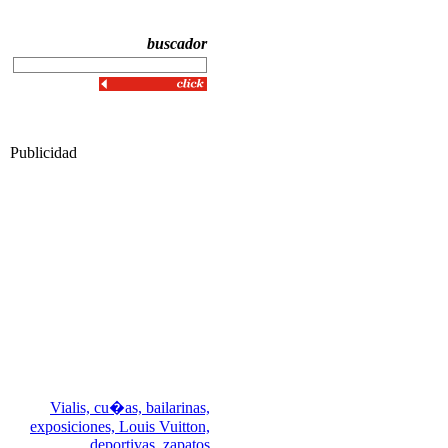
buscador
Publicidad
Vialis,
cu�as,
bailarinas,
exposiciones,
Louis Vuitton,
deportivas,
zapatos